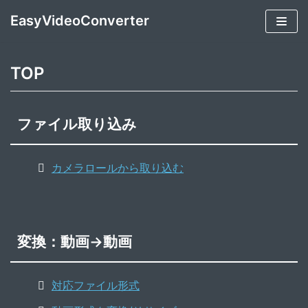
コ
EasyVideoConverter
ン
テ
ン
TOP
ツ
へ
ファイル取り込み
ス
キ
ッ
カメラロールから取り込む
プ
変換：動画→動画
対応ファイル形式