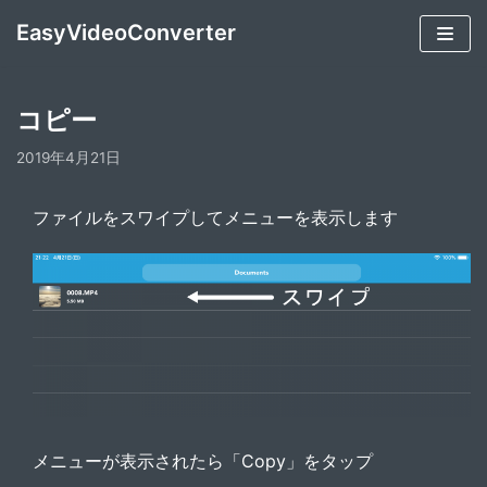
コ
EasyVideoConverter
ン
テ
ン
コピー
ツ
2019年4月21日
へ
ス
ファイルをスワイプしてメニューを表示します
キ
ッ
プ
メニューが表示されたら「Copy」をタップ