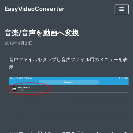
コ
EasyVideoConverter
ン
テ
ン
音楽/音声を動画へ変換
ツ
2019年4月21日
へ
ス
音声ファイルをタップし音声ファイル用のメニューを表
キ
示
ッ
プ