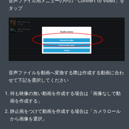
音声ファイル用メニューの中の「Convert to video」を
タップ
音声ファイルを動画へ変換する際は作成する動画に合わ
せて下記を選択してください
何も映像の無い動画を作成する場合は「画像なしで動
画を作成する」
静止画をつけて動画を作成する場合は「カメラロール
から画像を選択」