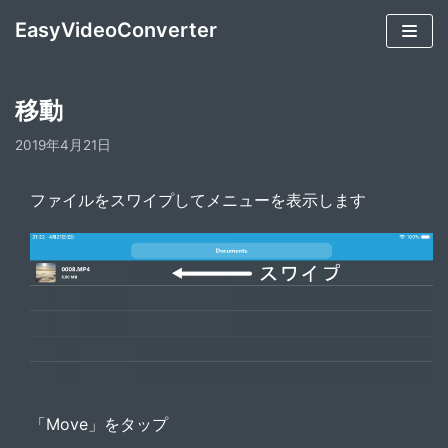
コ
EasyVideoConverter
ン
テ
ン
移動
ツ
2019年4月21日
へ
ス
ファイルをスワイプしてメニューを表示します
キ
ッ
プ
「Move」をタップ